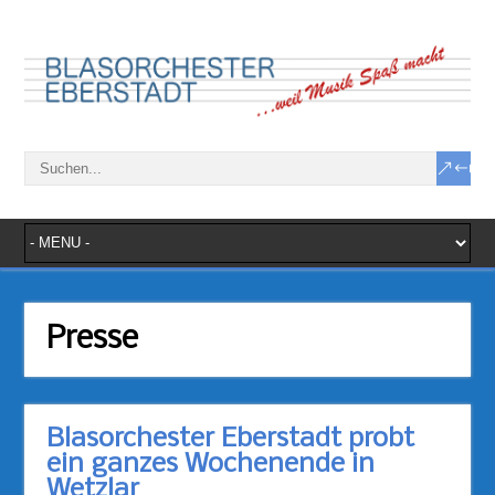
Presse
Blasorchester Eberstadt probt
ein ganzes Wochenende in
Wetzlar